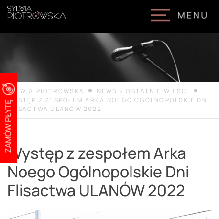
MENU
MENU
Skip
to
content
SYLWIA PIOTROWSKA
NEWS
>
OSTATNIE WIEŚCI
WYSTĘP Z ZESPOŁEM ARKA NOEGO OGÓLNOPOLSKIE DNI
ZAMÓW PŁYTĘ
FLISACTWA ULANÓW 2022
Występ z zespołem Arka
Noego Ogólnopolskie Dni
Flisactwa ULANÓW 2022