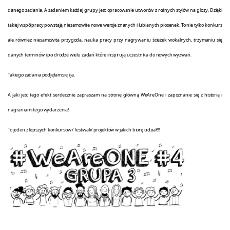
danego zadania. A zadaniem każdej grupy jest opracowanie utworów z rożnych stylów na głosy. Dzięki
takiej współpracy powstają niesamowite nowe wersje znanych i lubianych piosenek. To nie tylko konkurs
ale również niesamowita przygoda, nauka pracy przy nagrywaniu ścieżek wokalnych, trzymaniu się
danych terminów i po drodze wielu zadań które inspirują uczestnika do nowych wyzwań.
Takiego zadania podjęłam się i ja.
A jaki jest tego efekt serdecznie zapraszam na stronę główną WeAreOne i zapoznanie się z historią i
nagraniami tego wydarzenia!
To jeden z lepszych konkursów / festiwali/ projektów w jakich biorę udział!!!